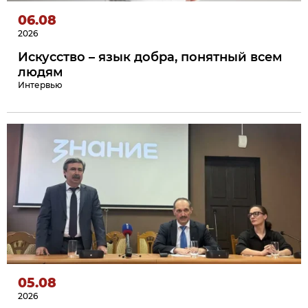
Алания
аналитика,
06.08
Чеченская
2026
Республика
интервью,
Искусство – язык добра, понятный всем
Ставропольский
комментарии.
людям
край
Интервью
Все
регионы
СКФО
05.08
2026