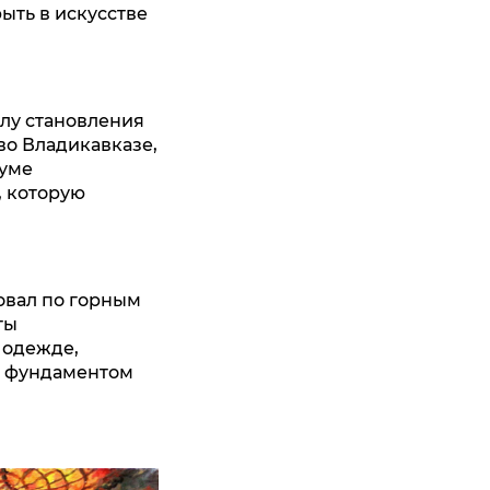
рыть в искусстве
елу становления
во Владикавказе,
куме
 которую
овал по горным
ты
 одежде,
и фундаментом