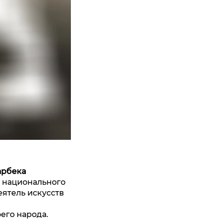
арбека
ё национального
ятель искусств
й
его народа.