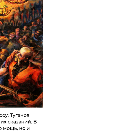
су: Туганов
их сказаний. В
ю мощь, но и