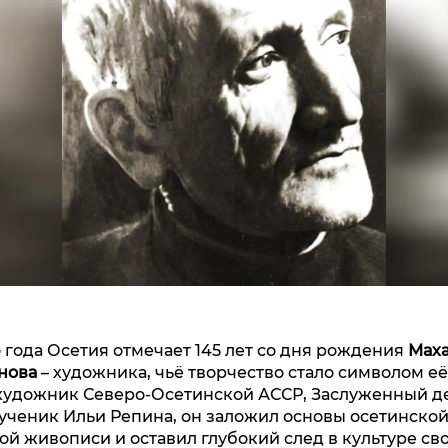
 года Осетия отмечает 145 лет со дня рождения
Мах
нова
– художника, чьё творчество стало символом е
художник Северо‑Осетинской АССР, Заслуженный де
 ученик Ильи Репина, он заложил основы осетинско
й живописи и оставил глубокий след в культуре сво