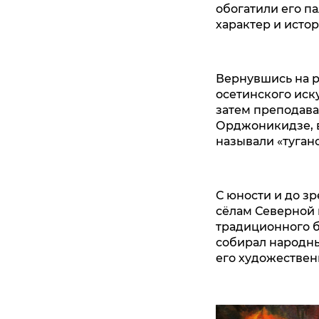
обогатили его па
характер и исто
Вернувшись на р
осетинского иск
затем преподава
Орджоникидзе, 
называли «туган
С юности и до з
сёлам Северной
традиционного б
собирал народны
его художествен