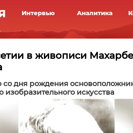
Интервью
Аналитика
К
х
етии в живописи Махарб
а
ю со дня рождения основоположни
о изобразительного искусства