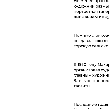
Не менее пронзи
художник размыш
портретная гале
вниманием к вну
Помимо станково
создавал эскизы
горскую сельско
В 1930 году Мах
организовал худ
главным художни
Здесь он продол
таланты.
Последние годы 