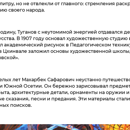
литру, но не отвлекли от главного: стремления раск
рию своего народа.
одину, Туганов с неутомимой энергией отдавался д
усства. В 1907 году основал художественную студию 
л академический рисунок в Педагогическом техни
в Цхинвале заложил основы художественной школы,
овской».
релых лет Махарбек Сафарович неустанно путешеств
 и Южной Осетии. Он бережно зарисовывал предме
ыта, архитектурные детали, орнаменты на оружии и
е сказания, песни и предания. Эти материалы стал
ных поисков.