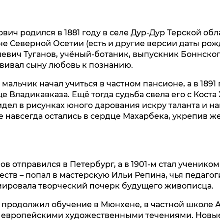
ич родился в 1881 году в селе Дур‑Дур Терской обл
е Северной Осетии (есть и другие версии даты рожд
евич Туганов, учёный‑ботаник, выпускник Боннског
ививал сыну любовь к познанию.
 мальчик начал учиться в частном пансионе, а в 1891 
 Владикавказа. Ещё тогда судьба свела его с Коста
дел в рисунках юного дарования искру таланта и на
е навсегда остались в сердце Махарбека, укрепив ж
нов отправился в Петербург, а в 1901‑м стал ученик
ств – попал в мастерскую Ильи Репина, чья педагог
ировала творческий почерк будущего живописца.
продолжил обучение в Мюнхене, в частной школе А
с европейскими художественными течениями. Новы