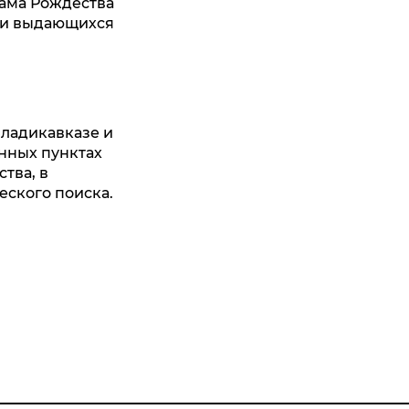
рама Рождества
еди выдающихся
ладикавказе и
ённых пунктах
тва, в
еского поиска.