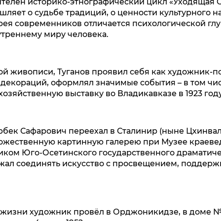
телен историко‑этнографический цикл «Уходящая О
ляет о судьбе традиций, о ценности культурного на
рея современников отличается психологической гл
треннему миру человека.
й живописи, Туганов проявил себя как художник‑п
 декораций, оформлял значимые события – в том чи
хозяйственную выставку во Владикавказе в 1923 году
арбек Сафарович переехал в Сталинир (ныне Цхинвал)
ожественную картинную галерею при Музее краеве
ком Юго‑Осетинского государственного драматичес
жал соединять искусство с просвещением, поддер
жизни художник провёл в Орджоникидзе, в доме № 