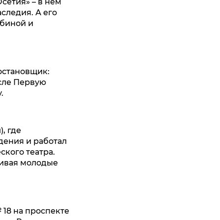
сетия» – в нём
следия. А его
убиной и
остановщик:
сле Первую
.
, где
дения и работал
кого театра.
живая молодые
18 на проспекте