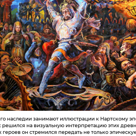
его наследии занимают иллюстрации к Нартскому эпо
 решился на визуальную интерпретацию этих древн
х героев он стремился передать не только эпическу