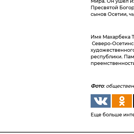
Мира. Он ушёл и
Пресвятой Богор
сынов Осетии, ч
Имя Махарбека Т
Северо‑Осетинск
художественного
республики. Пам
преемственности
Фото
: обществе
Еще больше инте