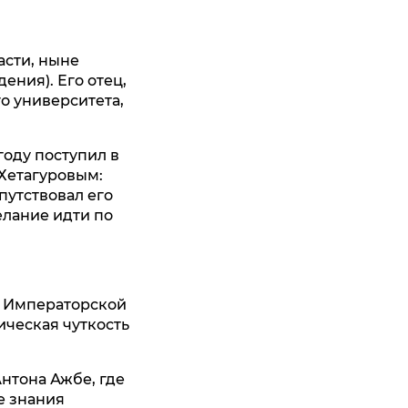
асти, ныне
ения). Его отец,
о университета,
году поступил в
 Хетагуровым:
путствовал его
елание идти по
ом Императорской
ическая чуткость
нтона Ажбе, где
е знания