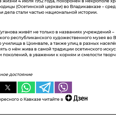
з жизни 4 июля 1952 года, похоронен в некрополе х
одицы (Осетинской церкви) во Владикавказе – ср
ьи дела стали частью национальной истории.
уганова живёт не только в названиях учреждений –
ого республиканского художественного музея во В
 училища в Цхинвале, а также улиц в разных насел
ять о нём жива в самой традиции осетинского искусс
 поколений, в уважении к корням и смелости творч
нное достояние
ресного о Кавказе читайте в