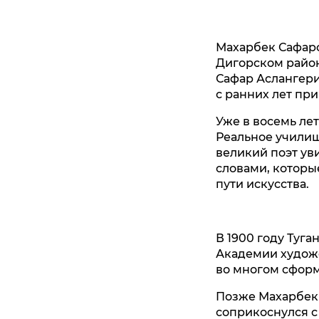
Махарбек Сафаров
Дигорском район
Сафар Аслангери
с ранних лет пр
Уже в восемь лет
Реальное училище
великий поэт уви
словами, которы
пути искусства.
В 1900 году Туга
Академии художе
во многом сформ
Позже Махарбек 
соприкоснулся 