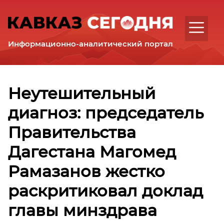
Интервью
Аналитика
Комментарии
Информационно-аналитический портал
Регионы
Республика
Дагестан
Республика
Неутешительный
Ингушетия
диагноз: председатель
Кабардино-
Балкарская
Правительства
Республика
Карачаево-
Дагестана Магомед
Черкесская
Рамазанов жестко
Республика
Республика
раскритиковал доклад
Северная
главы минздрава
Осетия
–