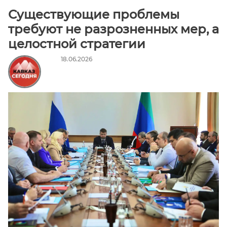
Алания
Существующие проблемы
Чеченская
требуют не разрозненных мер, а
Республика
целостной стратегии
Ставропольский
край
18.06.2026