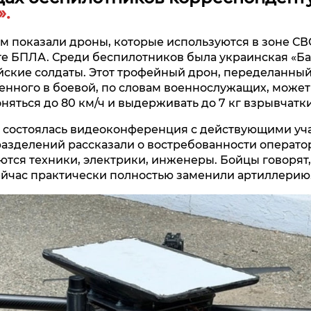
.
ам показали дроны, которые используются в зоне СВО
те БПЛА. Среди беспилотников была украинская «Ба
йские солдаты. Этот трофейный дрон, переделанный
енного в боевой, по словам военнослужащих, может
няться до 80 км/ч и выдерживать до 7 кг взрывчатк
 состоялась видеоконференция с действующими уч
зделений рассказали о востребованности операто
ются техники, электрики, инженеры. Бойцы говорят,
йчас практически полностью заменили артиллерию