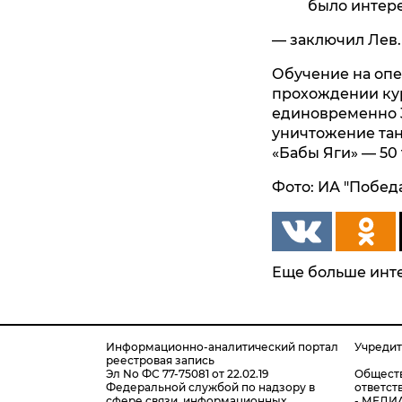
было интер
— заключил Лев.
Обучение на опе
прохождении кур
единовременно 3
уничтожение тан
«Бабы Яги» — 50 
Фото: ИА "Побед
Еще больше инте
Информационно-аналитический портал
Учреди
реестровая запись
Эл No ФС 77-75081 от 22.02.19
Обществ
Федеральной службой по надзору в
ответс
сфере связи, информационных
- МЕДИ