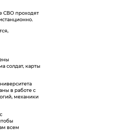
е СВО проходят
истанционно.
тся,
лены
а солдат, карты
университета
аны в работе с
логий, механики
с
чтобы
нам всем