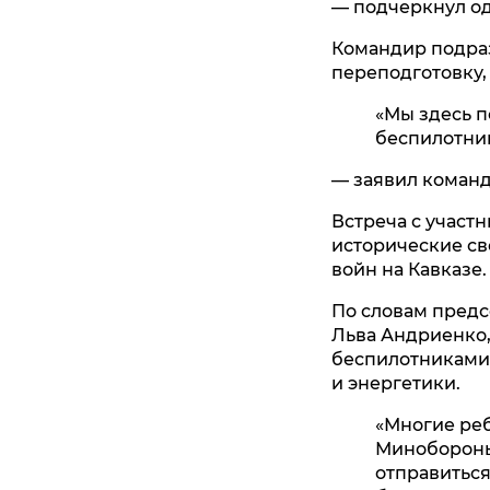
— подчеркнул о
Командир подраз
переподготовку,
«Мы здесь п
беспилотни
— заявил коман
Встреча с участ
исторические св
войн на Кавказе
По словам предс
Льва Андриенко,
беспилотниками,
и энергетики.
«Многие реб
Минобороны.
отправиться