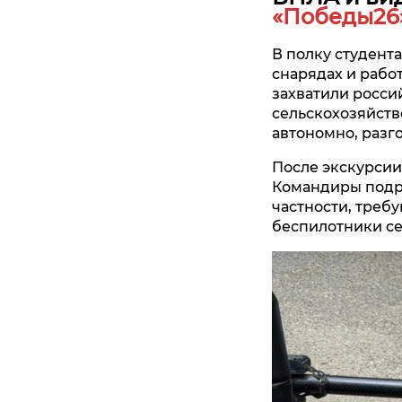
«Победы26»
В полку студент
снарядах и рабо
захватили росси
сельскохозяйств
автономно, разго
После экскурсии
Командиры подра
частности, требу
беспилотники се