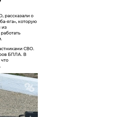
, рассказали о
ба-яга», которую
 из
 работать
и.
астниками СВО.
ров БПЛА. В
 что
.