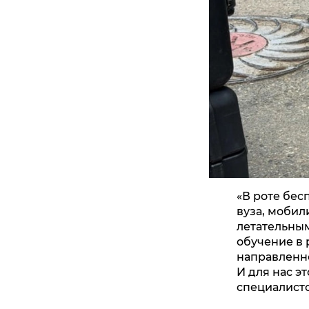
«В роте бес
вуза, мобил
летательным
обучение в 
направленно
И для нас э
специалист