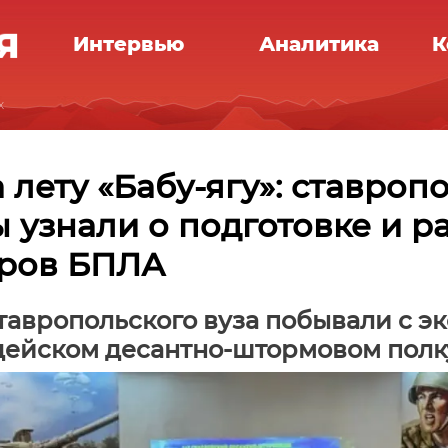
Интервью
Аналитика
К
х
 лету «Бабу-ягу»: ставроп
ы узнали о подготовке и р
ров БПЛА
тавропольского вуза побывали с э
дейском десантно-штормовом полк