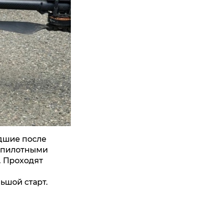
дшие после
еспилотными
. Проходят
ьшой старт.