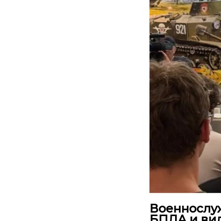
Военнослуж
БПЛА и ви