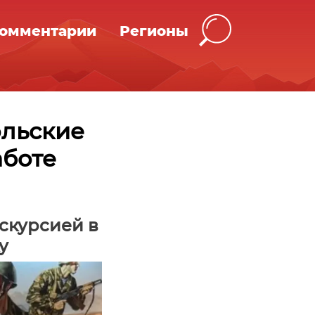
омментарии
Регионы
ольские
аботе
кскурсией в
у