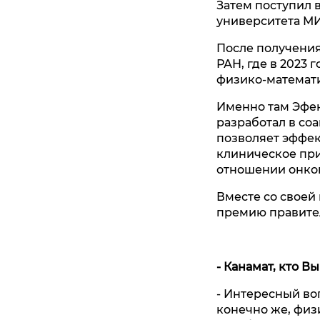
Затем поступил 
университета М
После получения
РАН, где в 2023
физико-математи
Именно там Эфен
разработал в со
позволяет эффек
клиническое при
отношении онко
Вместе со своей
премию правите
- Канамат, кто В
- Интересный воп
конечно же, физ