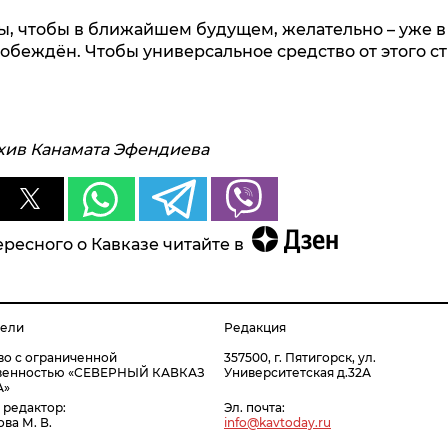
бы, чтобы в ближайшем будущем, желательно – уже в
обеждён. Чтобы универсальное средство от этого с
рхив Канамата Эфендиева
ресного о Кавказе читайте в
тели
Редакция
о с ограниченной
357500, г. Пятигорск, ул.
твенностью «СЕВЕРНЫЙ КАВКАЗ
Университетская д.32А
А»
 редактор:
Эл. почта:
ва М. В.
info@kavtoday.ru