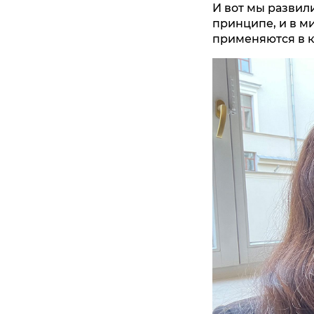
И вот мы развил
принципе, и в м
применяются в к