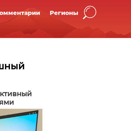
омментарии
Регионы
ашный
ективный
иями