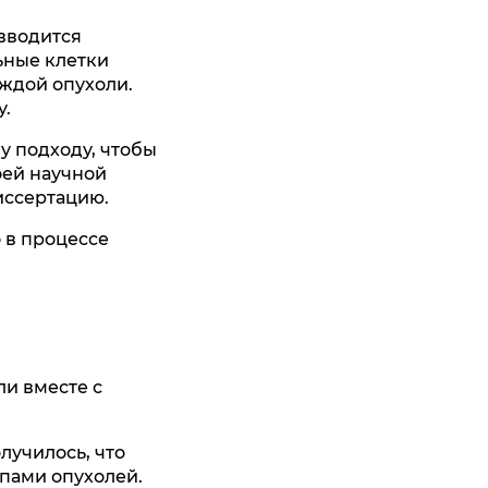
 вводится
ьные клетки
аждой опухоли.
у.
у подходу, чтобы
оей научной
иссертацию.
 в процессе
ли вместе с
лучилось, что
ипами опухолей.