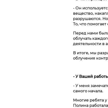
- Он использует
вещество, накап
разрушаются. Но
То, что помогает
Перед нами была
облучать каждог
деятельности в 
В итоге, мы раз
облучения контр
- У Вашей работы
- У меня замечат
самого начала.
Многие ребята у
Полина работала