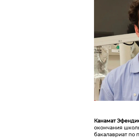
Канамат Эфенди
окончания школы
бакалавриат по 