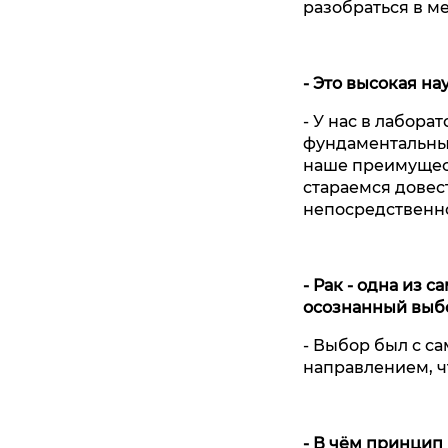
разобраться в м
- Это высокая на
- У нас в лабора
фундаментальным
наше преимущест
стараемся довес
непосредственн
- Рак - одна из 
осознанный выбо
- Выбор был с са
направлением, ч
- В чём принцип