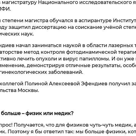
в магистратуру Национального исследовательского 
ИФИ.
 степени магистра обучался в аспирантуре Институ
 году защитил диссертацию на соискание учёной сте
ческих наук.
диев начал заниматься наукой в области лазерных 
авторстве метод контроля фотодинамической терапи
тивно лечить опухоли и вирус папилломы. И он уже
менение, демонстрируя отличные результаты, особ
гинекологических заболеваний.
 коллегой Полиной Алексеевой Эфендиев получил за
льства Москвы.
ы больше – физик или медик?
рос! Получается, что для физиков чуть-чуть медик, 
ик. Поэтому я бы ответил так: мы больше физики, к