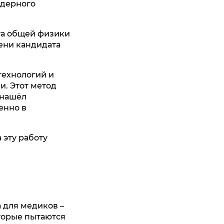
ядерного
та общей физики
пени кандидата
технологий и
и. Этот метод
 нашёл
енно в
 эту работу
а для медиков –
оторые пытаются