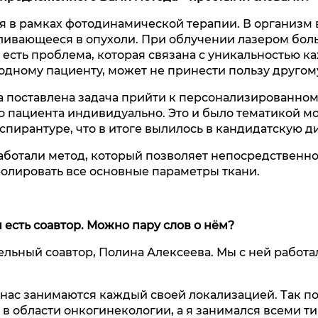
ся в рамках фотодинамической терапии. В организм
ливающееся в опухоли. При облучении лазером бол
 есть проблема, которая связана с уникальностью к
 одному пациенту, может не принести пользу другом
 поставлена задача прийти к персонализированном
о пациента индивидуально. Это и было тематикой м
аспирантуре, что в итоге вылилось в кандидатскую д
работали метод, который позволяет непосредственно
олировать все основные параметры ткани.
 есть соавтор. Можно пару слов о нём?
ельный соавтор, Полина Алексеева. Мы с ней работа
 нас занимаются каждый своей локализацией. Так по
 в области онкогинекологии, а я занимался всеми т