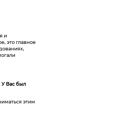
я и
, это главное
дованиях,
могали
. У Вас был
аниматься этим