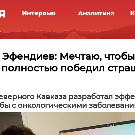
Интервью
Аналитика
К
х
 Эфендиев: Мечтаю, чтобы
 полностью победил стр
еверного Кавказа разработал эфф
ьбы с онкологическими заболеван