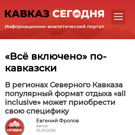
Интервью
Аналитика
Комментарии
Информационно-аналитический портал
Регионы
Республика
Дагестан
Республика
«Всё включено» по-
Ингушетия
кавказски
Кабардино-
Балкарская
Республика
В регионах Северного Кавказа
Карачаево-
популярный формат отдыха «all
Черкесская
inclusive» может приобрести
Республика
свою специфику
Республика
Северная
Евгений Фролов
Осетия
Автор
25.03.2026
–