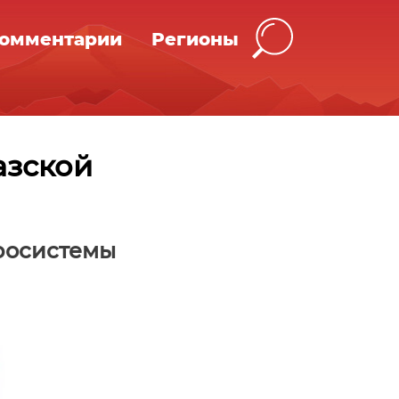
омментарии
Регионы
азской
тросистемы