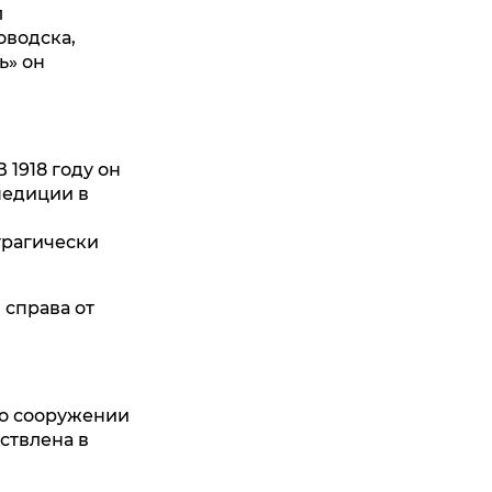
л
оводска,
ь» он
 1918 году он
педиции в
трагически
 справа от
 о сооружении
ствлена в