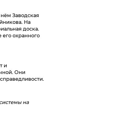
 нём Заводская
йникова. На
иальная доска.
 его охранного
т и
чной. Они
у справедливости.
осистемы на