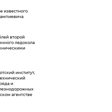
ье известного
лампиевича
блей второй
венного ледокола
ехническими
тский институт,
технический
ряда и
елезнодорожных
ском агентстве