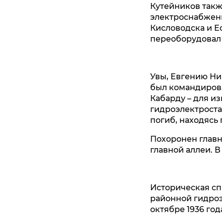
Кутейников такж
электроснабжени
Кисловодска и Е
переоборудовал 
Увы, Евгению Ник
был командирова
Кабарду – для и
гидроэлектроста
погиб, находясь
Похоронен главн
главной аллеи. В
Историческая сп
районной гидроэ
октябре 1936 год