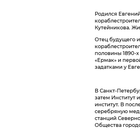
Родился Евгений 
кораблестроител
Кутейникова. Жи
Отец будущего и
кораблестроител
половины 1890-х 
«Ермак» и перво
задатками у Евг
В Санкт-Петербу
затем Институт 
институт. В пос
серебряную мед
станций Северно
Общества городс