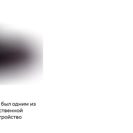
был одним из
ественной
тройство