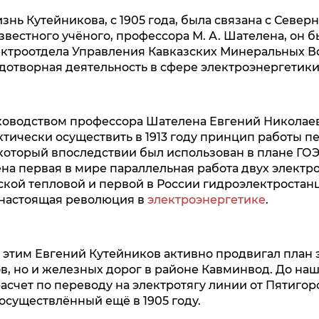
знь Кутейникова, с 1905 года, была связана с Север
вестного учёного, профессора М. А. Шателена, он б
ктроотдела Управления Кавказских Минеральных Во
одотворная деятельность в сфере электроэнергетики
ководством профессора Шателена Евгений Николае
ктически осуществить в 1913 году принцип работы п
который впоследствии был использован в плане ГО
на первая в мире параллельная работа двух электро
кой тепловой и первой в России гидроэлектростан
а настоящая революция в
электроэнергетике
.
этим Евгений Кутейников активно продвигал план
ов, но и железных дорог в районе Кавминвод. До наш
асчет по переводу на электротягу линии от Пятигор
осуществлённый ещё в 1905 году.