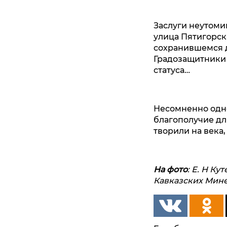
Заслуги неутоми
улица Пятигорск
сохранившемся д
Градозащитники 
статуса…
Несомненно одно
благополучие дл
творили на века,
На фото
: Е. Н К
Кавказских Мине