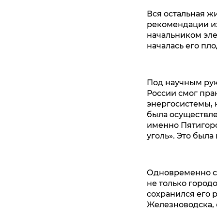
Вся остальная жи
рекомендации из
начальником эле
началась его пл
Под научным ру
России смог пра
энергосистемы, 
была осуществле
именно Пятигорс
уголь». Это был
Одновременно с 
не только город
сохранился его р
Железноводска, 