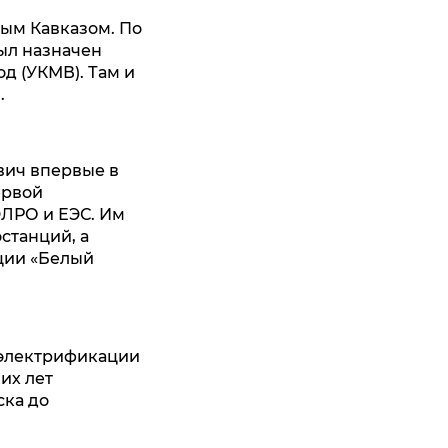
ным Кавказом. По
ыл назначен
д (УКМВ). Там и
.
вич впервые в
ервой
ЭЛРО и ЕЭС. Им
станций, а
ции «Белый
 электрификации
их лет
ска до