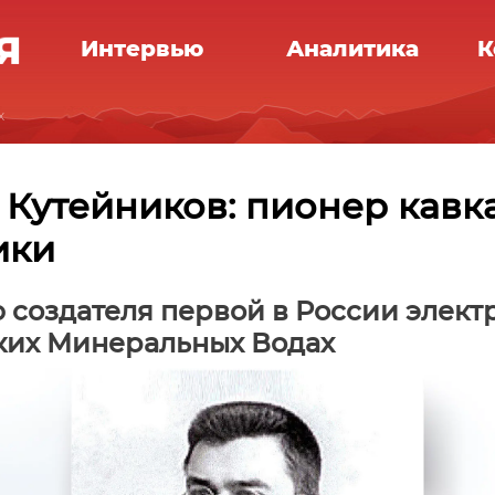
Интервью
Аналитика
К
х
 Кутейников: пионер кавк
ики
ю создателя первой в России элек
ких Минеральных Водах