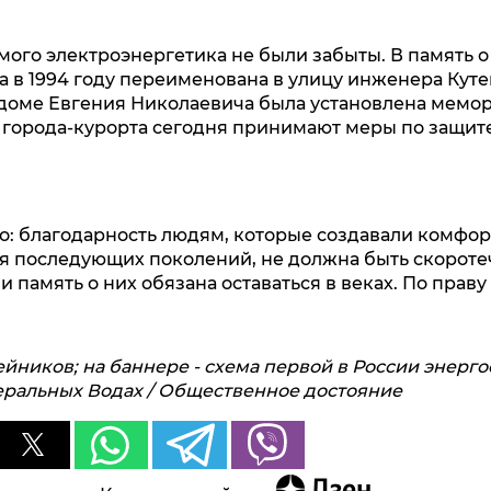
мого электроэнергетика не были забыты. В память о
а в 1994 году переименована в улицу инженера Куте
оме Евгения Николаевича была установлена мемор
города-курорта сегодня принимают меры по защите
: благодарность людям, которые создавали комфор
я последующих поколений, не должна быть скороте
 и память о них обязана оставаться в веках. По прав
утейников; на баннере - схема первой в России энерг
ральных Водах / Общественное достояние