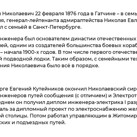
Николаевич 22 февраля 1876 года в Гатчине – в сем
я, генерал-лейтенанта адмиралтейства Николая Ев
л с семьёй в Санкт-Петербурге.
нженера был основателем династии отечественных
ей, одним из создателей большинства боевых кора
– начала 1900-х годов. В том числе первого отечест
й подводной лодки. Таким образом, с семейными т
ения Николаевича было всё в порядке.
рге Евгений Кутейников окончил Николаевский сиро
инженеров путей сообщения (с отличием) и Электро
леднем он получил диплом инженера-электрика I раз
аль за дипломный проект по электроснабжению ж
й столицы. Потом работал управляющим в Житомир
ких и подъездных путей.