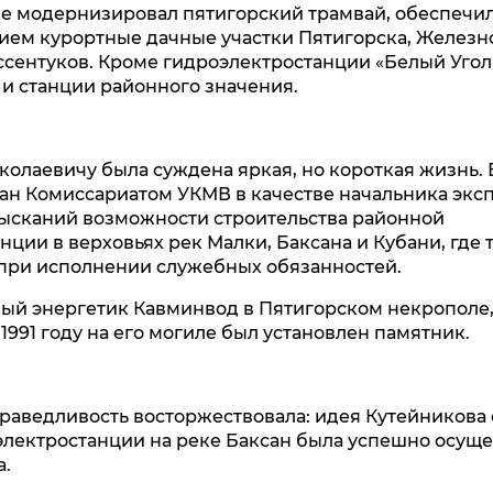
е модернизировал пятигорский трамвай, обеспечи
ем курортные дачные участки Пятигорска, Железн
ссентуков. Кроме гидроэлектростанции «Белый Угол
и станции районного значения.
олаевичу была суждена яркая, но короткая жизнь. В
н Комиссариатом УКМВ в качестве начальника экс
зысканий возможности строительства районной
нции в верховьях рек Малки, Баксана и Кубани, где 
 при исполнении служебных обязанностей.
ый энергетик Кавминвод в Пятигорском некрополе,
 1991 году на его могиле был установлен памятник.
раведливость восторжествовала: идея Кутейникова
лектростанции на реке Баксан была успешно осуще
а.