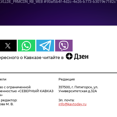
ресного о Кавказе читайте в
тели
Редакция
о с ограниченной
357500, г. Пятигорск, ул.
твенностью «СЕВЕРНЫЙ КАВКАЗ
Университетская д.32А
А»
 редактор:
Эл. почта:
ва М. В.
info@kavtoday.ru