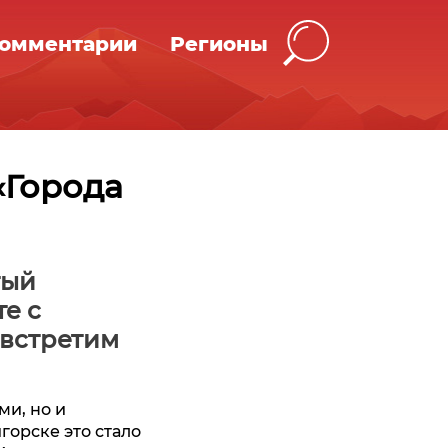
омментарии
Регионы
«Города
тый
е с
встретим
ми, но и
горске это стало