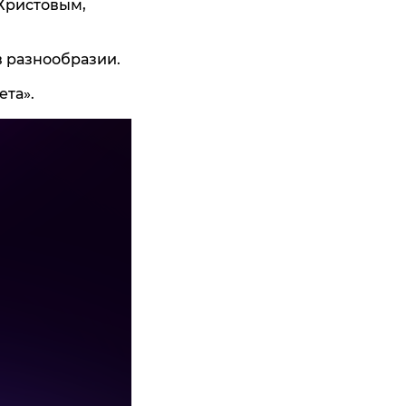
 Христовым,
в разнообразии.
ета».