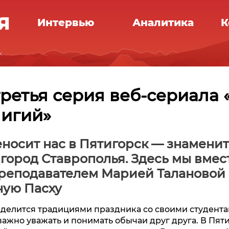
Интервью
Аналитика
К
х
ретья серия веб-сериала 
лигий»
носит нас в Пятигорск — знамени
город Ставрополья. Здесь мы вмест
реподавателем Марией Талановой 
ную Пасху
 делится традициями праздника со своими студента
важно уважать и понимать обычаи друг друга. В Пяти