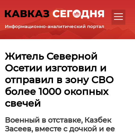
Интервью
Аналитика
Комментарии
Информационно-аналитический портал
Регионы
Республика
Дагестан
Республика
Житель Северной
Ингушетия
Осетии изготовил и
Кабардино-
Балкарская
отправил в зону СВО
Республика
Карачаево-
более 1000 окопных
Черкесская
свечей
Республика
Республика
Северная
Военный в отставке, Казбек
Осетия
Засеев, вместе с дочкой и ее
–