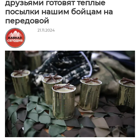
друзьями готовят теплые
Алания
посылки нашим бойцам на
Чеченская
передовой
Республика
Ставропольский
21.11.2024
край