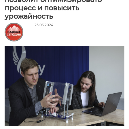
Алания
процесс и повысить
Чеченская
урожайность
Республика
Ставропольский
25.03.2024
край