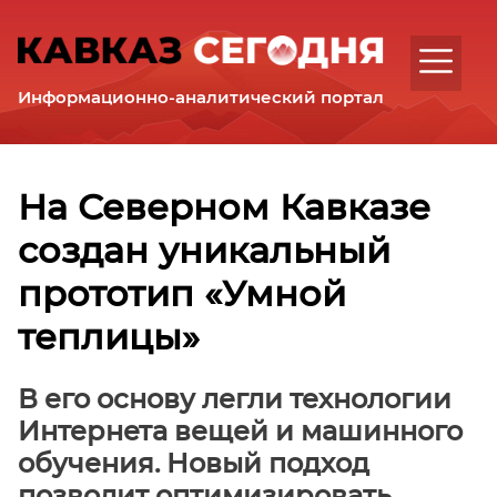
Интервью
Аналитика
Комментарии
Информационно-аналитический портал
Регионы
Республика
Дагестан
Республика
На Северном Кавказе
Ингушетия
создан уникальный
Кабардино-
Балкарская
прототип «Умной
Республика
Карачаево-
теплицы»
Черкесская
Республика
В его основу легли технологии
Республика
Интернета вещей и машинного
Северная
обучения. Новый подход
Осетия
–
позволит оптимизировать