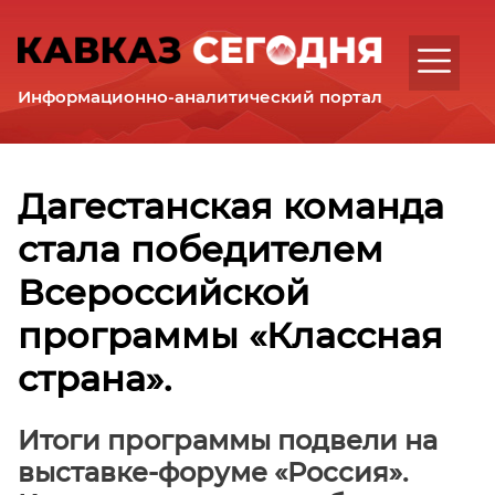
Интервью
Аналитика
Комментарии
Информационно-аналитический портал
Регионы
Республика
Дагестан
Республика
Дагестанская команда
Ингушетия
стала победителем
Кабардино-
Балкарская
Всероссийской
Республика
Карачаево-
программы «Классная
Черкесская
страна».
Республика
Республика
Северная
Итоги программы подвели на
Осетия
выставке-форуме «Россия».
–