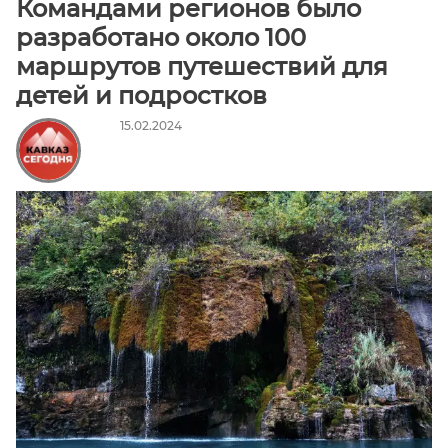
Командами регионов было
Алания
разработано около 100
Чеченская
маршрутов путешествий для
Республика
Ставропольский
детей и подростков
край
15.02.2024