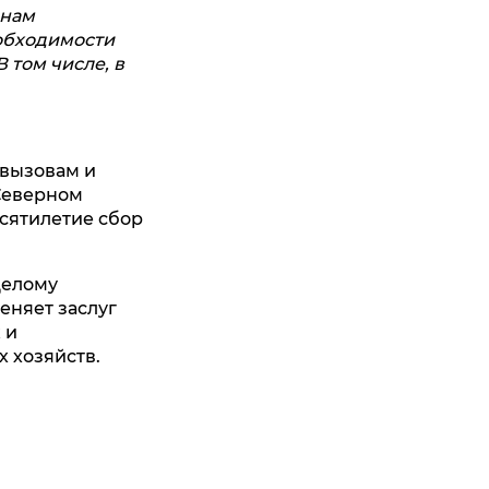
 нам
еобходимости
 том числе, в
 вызовам и
Северном
есятилетие сбор
целому
еняет заслуг
 и
 хозяйств.