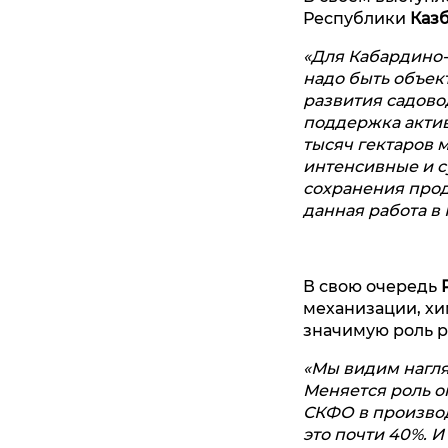
Республики
Казб
«Для Кабардино-
надо быть объе
развития садовод
поддержка актив
тысяч гектаров м
интенсивные и с
сохранения проду
данная работа в
В свою очередь
механизации, хи
значимую роль р
«Мы видим нагля
Меняется роль ок
СКФО в производ
это почти 40%. 