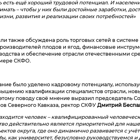
ь есть ещё хороший трудовой потенциал. И населени
мать – чтобы у них были достойные заработки, дос
изни, развития и реализации своих потребностей»
ыли также обсуждена роль торговых сетей в системе
роизводителей плодов и ягод, финансовые инструм
одства и обеспечение отрасли отечественными ср
имере СКФО.
ние было уделено кадровому потенциалу, использу
вышению квалификации специалистов отрасли, нов
 этому поводу своё мнение выразил председатель С
ов Северного Кавказа, ректор СКФУ
Дмитрий Беспа
находится человек – квалифицированный человечес
тво действительно является приоритетной для наше
ектов округа, где оно динамично развивается с учё
ы, как университет, безусловно руководствуемся и