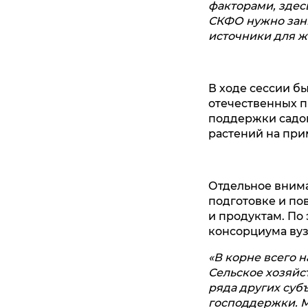
факторами, здес
СКФО нужно зани
источники для ж
В ходе сессии б
отечественных п
поддержки садов
растений на пр
Отдельное внима
подготовке и по
и продуктам. По
консорциума вуз
«В корне всего 
Сельское хозяйс
ряда других субъ
господдержки. М