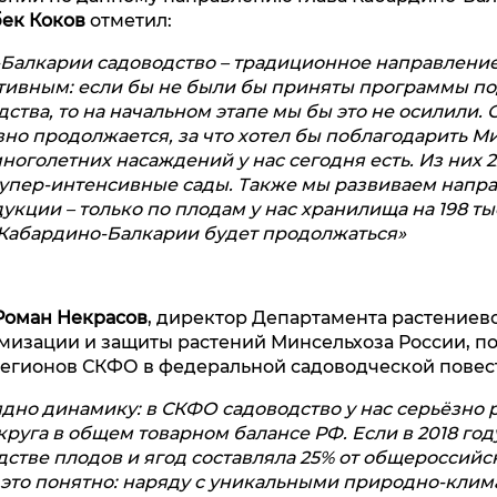
ек Коков
отметил:
Балкарии садоводство – традиционное направление
ктивным: если бы не были бы приняты программы п
ства, то на начальном этапе мы бы это не осилили. 
но продолжается, за что хотел бы поблагодарить М
ноголетних насаждений у нас сегодня есть. Из них 2
упер-интенсивные сады. Также мы развиваем напр
кции – только по плодам у нас хранилища на 198 ты
 Кабардино-Балкарии будет продолжаться»
Роман Некрасов
, директор Департамента растениево
мизации и защиты растений Минсельхоза России, п
егионов СКФО в федеральной садоводческой повес
дно динамику: в СКФО садоводство у нас серьёзно р
руга в общем товарном балансе РФ. Если в 2018 году
стве плодов и ягод составляла 25% от общероссийск
И это понятно: наряду с уникальными природно-кли