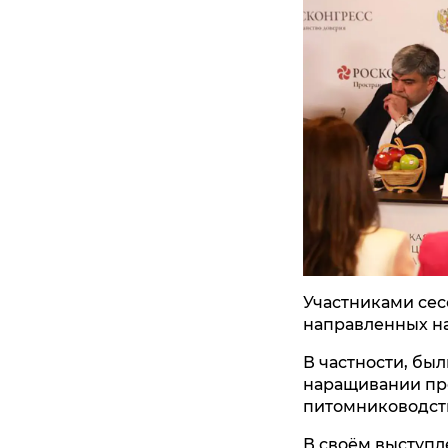
Участниками сес
направленных на
В частности, бы
наращивании про
питомниководств
В своём выступл