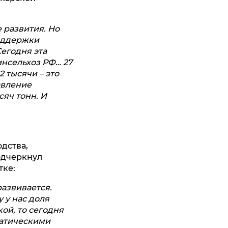
 развития. Но
оддержки
Сегодня эта
инсельхоз РФ… 27
2 тысячи – это
авление
сяч тонн. И
дства,
одчеркнул
тке:
азвивается.
 у нас доля
ой, то сегодня
матическими