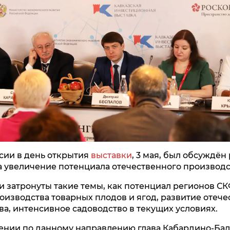
сии в день открытия
выставки
, 3 мая, был обсуждён
 увеличение потенциала отечественного производс
ли затронуты такие темы, как потенциал регионов С
изводства товарных плодов и ягод, развитие отече
а, интенсивное садоводство в текущих условиях.
ении по данному направлению глава Кабардино-Ба