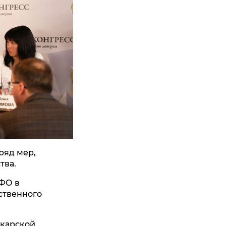
 ряд мер,
тва.
КФО в
ственного
лкарской