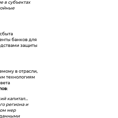
е в субъектах
тойные
 сбыта
енты банков для
едствами защиты
емому в отрасли,
ым технологиям
овета
лов
:
кий капитал…
го региона и
том мер
 данными