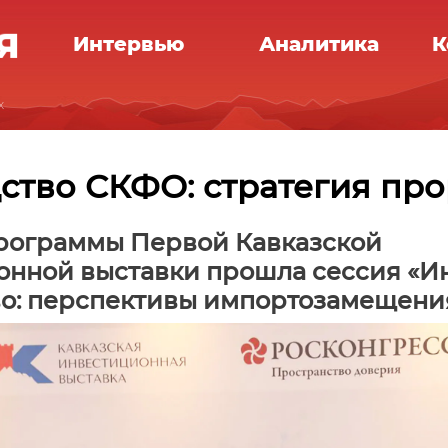
Интервью
Аналитика
К
х
ство СКФО: стратегия пр
программы Первой Кавказской
онной выставки прошла сессия «И
во: перспективы импортозамещени