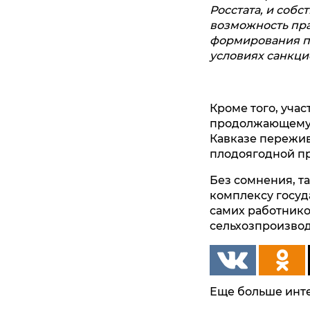
Росстата, и соб
возможность пра
формирования пр
условиях санкц
Кроме того, уча
продолжающемус
Кавказе пережив
плодоягодной пр
Без сомнения, т
комплексу госуд
самих работников
сельхозпроизвод
Еще больше инте