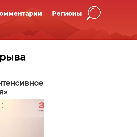
омментарии
Регионы
орыва
нтенсивное
я»